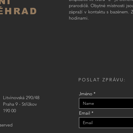
NÍ
prarodičě. Obytné místnosti jso
ĚHRAD
zápraží v kontaktu s bazénem. 
hodinami.
POSLAT ZPRÁVU:
Jméno
Litvínovská 290/48
Praha 9 - Střížkov
190 00
Email
eserved