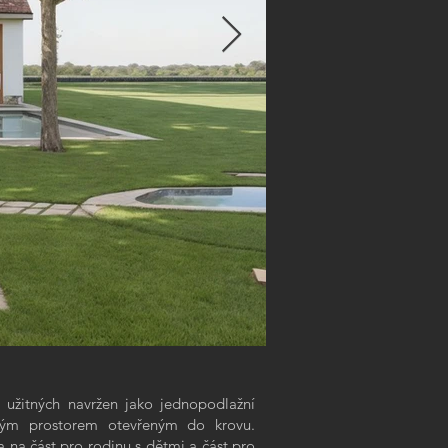
dvougenerační ro
1/4
 užitných navržen jako jednopodlažní
moderní venkovský rodinn
ným prostorem otevřeným do krovu.
a na část pro rodinu s dětmi a část pro