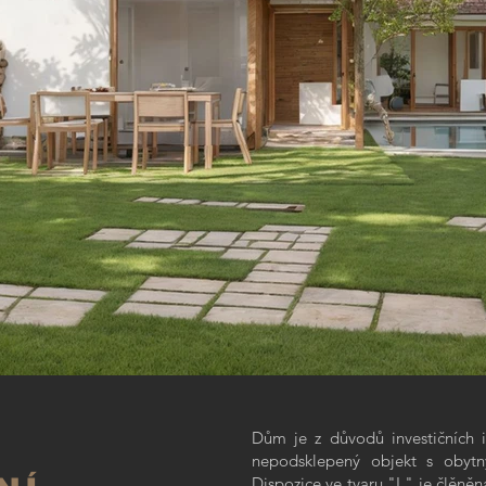
ům, Buštěhrad
Dům je z důvodů investičních i
minkem
nepodsklepený objekt s obyt
Dispozice ve tvaru "L" je člěněn