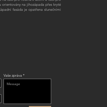
u orientovány na jihozápada přes kryté
Západní fasáda je opatřena slunečními
Vaše zpráva