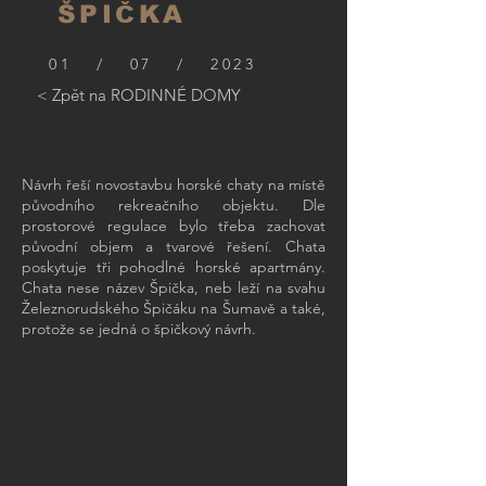
ŠPIČKA
01 / 07 / 2023
< Zpět na RODINNÉ DOMY
Návrh řeší novostavbu horské chaty na místě
původního rekreačního objektu. Dle
prostorové regulace bylo třeba zachovat
původní objem a tvarové řešení. Chata
poskytuje tři pohodlné horské apartmány.
Chata nese název Špička, neb leží na svahu
Železnorudského Špičáku na Šumavě a také,
protože se jedná o špičkový návrh.