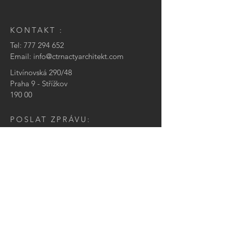
KONTAKT :
Tel:
777 294 652
Email:
info@ctrnactyarchitekt.com
Litvínovská 290/48
Praha 9 - Střížkov
190 00
POSLAT ZPRÁVU:
Jméno
Email
Vaše zpráva