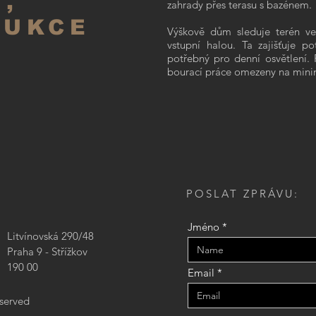
,
zahrady přes terasu s bazénem.
RUKCE
Výškově dům sleduje terén ve 
vstupní halou. Ta zajišťuje 
potřebný pro denní osvětlení. 
bourací práce omezeny na mini
POSLAT ZPRÁVU:
Jméno
Litvínovská 290/48
Praha 9 - Střížkov
190 00
Email
eserved