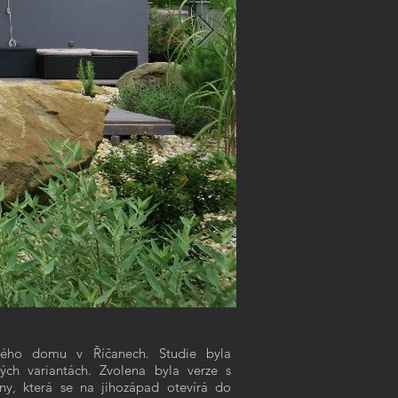
rekonstrukce a p
1/17
nného domu v Říčanech. Studie byla
ch variantách. Zvolena byla verze s
ny, která se na jihozápad otevírá do