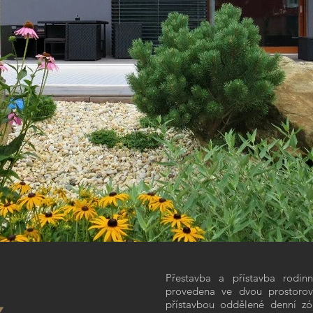
a rodinného domu s bazénem, Říčany
Přestavba a přístavba rodi
P
provedena ve dvou prostorový
přístavbou oddělené denní zó