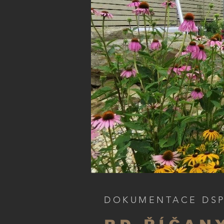
rekonstrukce a přístavb
DOKUMENTACE DS
přístavba rodinného domu v Říčanech